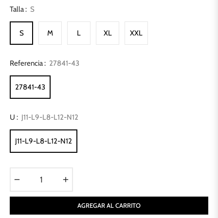
Talla :
S
S
M
L
XL
XXL
Referencia :
27841-43
27841-43
U :
J11-L9-L8-L12-N12
J11-L9-L8-L12-N12
−
+
AGREGAR AL CARRITO