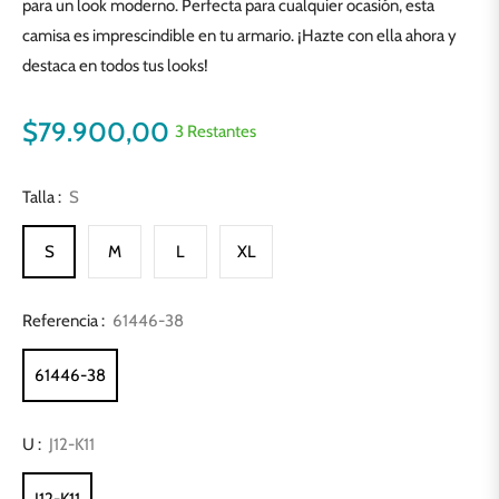
para un look moderno. Perfecta para cualquier ocasión, esta
camisa es imprescindible en tu armario. ¡Hazte con ella ahora y
destaca en todos tus looks!
$79.900,00
3 Restantes
Precio
habitual
Talla :
S
S
M
L
XL
Referencia :
61446-38
61446-38
U :
J12-K11