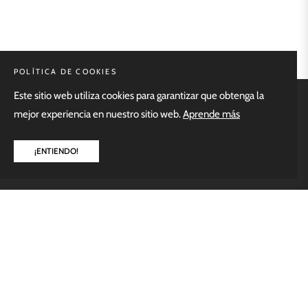
POLÍTICA DE COOKIES
Este sitio web utiliza cookies para garantizar que obtenga la
MENÚ PRINCIPAL
mejor experiencia en nuestro sitio web.
Aprende más
¡ENTIENDO!
NUESTRAS POLÍTICAS
INFORMACIÓN
$79.900,00
NEWSLETTER
AGREGAR AL CARRITO