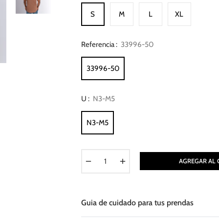
S
M
L
XL
Referencia :
33996-50
33996-50
U :
N3-M5
N3-M5
−
+
AGREGAR AL 
Guia de cuidado para tus prendas