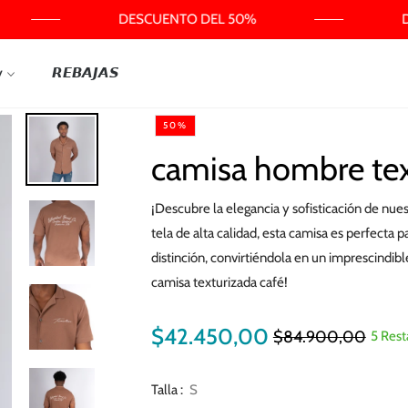
DESCUENTO DEL 50%
D
y
𝙍𝙀𝘽𝘼𝙅𝘼𝙎
50%
camisa hombre tex
¡Descubre la elegancia y sofisticación de nu
tela de alta calidad, esta camisa es perfecta p
distinción, convirtiéndola en un imprescindi
camisa texturizada café!
$42.450,00
$84.900,00
5 Rest
Precio
habitual
Talla :
S