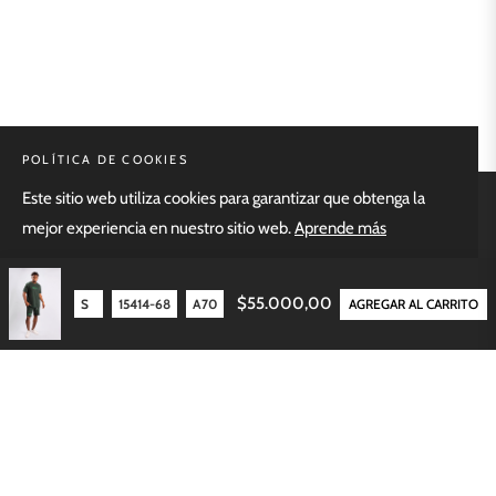
POLÍTICA DE COOKIES
Este sitio web utiliza cookies para garantizar que obtenga la
MENÚ PRINCIPAL
mejor experiencia en nuestro sitio web.
Aprende más
¡ENTIENDO!
NUESTRAS POLÍTICAS
$55.000,00
AGREGAR AL CARRITO
INFORMACIÓN
NEWSLETTER