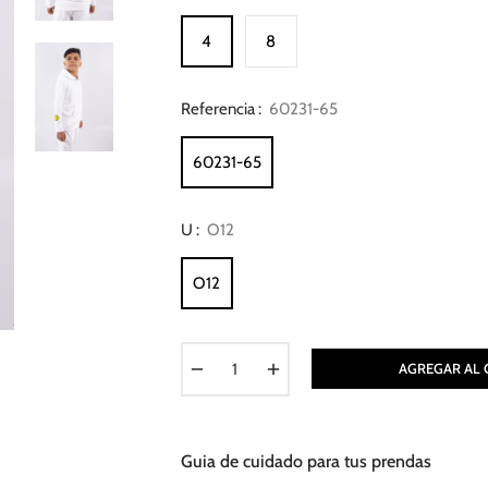
4
8
Referencia :
60231-65
60231-65
U :
O12
O12
−
+
AGREGAR AL 
Guia de cuidado para tus prendas