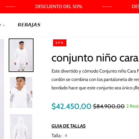
DESCUENTO DEL 50%
DES
y
𝙍𝙀𝘽𝘼𝙅𝘼𝙎
50%
conjunto niño cara 
Este divertido y cómodo Conjunto niño Cara Fel
cordón se combina con los pantaloneta de reso
bordado hace que este conjunto sea único ¡R
$42.450,00
$84.900,00
2 Rest
Precio
habitual
GUIA DE TALLAS
Talla :
4