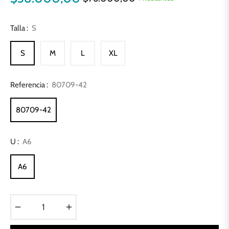
Precio
habitual
Talla :
S
S
M
L
XL
Referencia :
80709-42
80709-42
U :
A6
A6
−
+