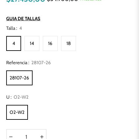
Precio
habitual
GUIA DE TALLAS
Talla :
4
4
14
16
18
Referencia :
28107-26
28107-26
U :
O2-W2
O2-W2
−
+