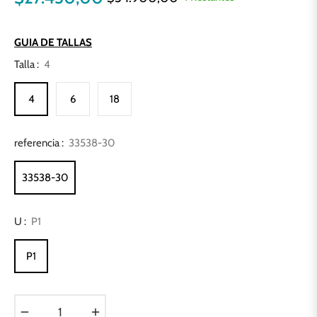
Precio
habitual
GUIA DE TALLAS
Talla :
4
4
6
18
referencia :
33538-30
33538-30
U :
P1
P1
−
+