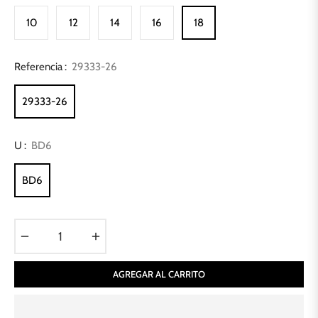
10
12
14
16
18
Referencia :
29333-26
29333-26
U :
BD6
BD6
−
+
AGREGAR AL CARRITO